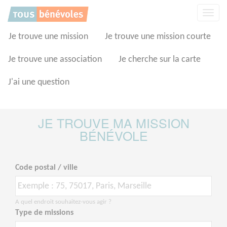
Panneau de gestion des cookies
Affic
la
navig
Je trouve une mission
Je trouve une mission courte
Je trouve une association
Je cherche sur la carte
J'ai une question
JE TROUVE MA MISSION
BÉNÉVOLE
Code postal / ville
A quel endroit souhaitez-vous agir ?
Type de missions