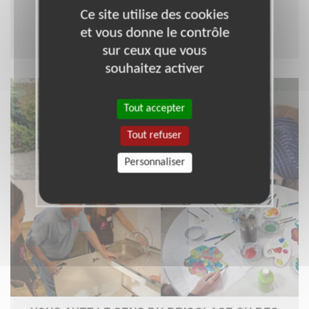
idées !
Ce site utilise des cookies
et vous donne le contrôle
Je propose mon aide
sur ceux que vous
souhaitez activer
Tout accepter
Tout refuser
Personnaliser