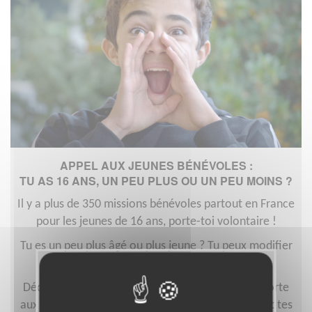
APPEL AUX JEUNES BÉNÉVOLES :
TU AS 16 ANS, UN PEU PLUS OU UN PEU MOINS ?
Il y a plus de 350 missions bénévoles partout en France
pour les jeunes de 16 ans, porte-toi volontaire !
Tu es un peu plus âgé ou plus jeune ? Tu peux modifier
l'âge et voir le bénévolat que tu peux faire !
Découvre une expérience unique et riche, et apporte
aux associations ton enthousiasme, ton énergie et tes